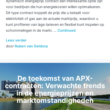
dynamisch energieprijs contract een interessante optie zijn
voor bedrijven die hun energiekosten willen optimaliseren.
Dit type contract koppelt de prijs die u betaalt voor
elektriciteit of gas aan de actuele marktprijs, waardoor u
kunt profiteren van lage tarieven en flexibel kunt inspelen op
schommelingen in de markt. …
Continued
Lees verder
door
Ruben van Geldorp
De toekomst van APX-
contracten: Verwachte trends
in de energieprijzen en
marktomstandigheden