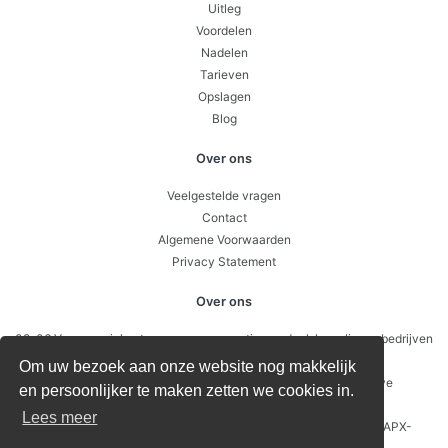
Uitleg
Voordelen
Nadelen
Tarieven
Opslagen
Blog
Over ons
Veelgestelde vragen
Contact
Algemene Voorwaarden
Privacy Statement
Over ons
09-06 Van energiekosten naar concurrentievoordeel: hoe slimme bedrijven
sturen op prijsverschillen per uur
Om uw bezoek aan onze website nog makkelijk
26-05 Waarom je soms geld toe krijgt voor stroom: negatieve
en persoonlijker te maken zetten we cookies in.
energieprijzen uitgelegd
Lees meer
12-05 Batterijen en energieopslag: zo verdien je geld met een APX-