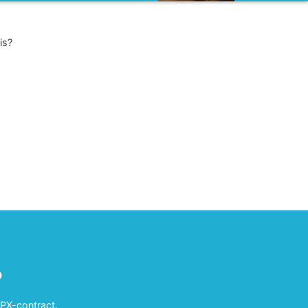
is?
?
APX-contract.