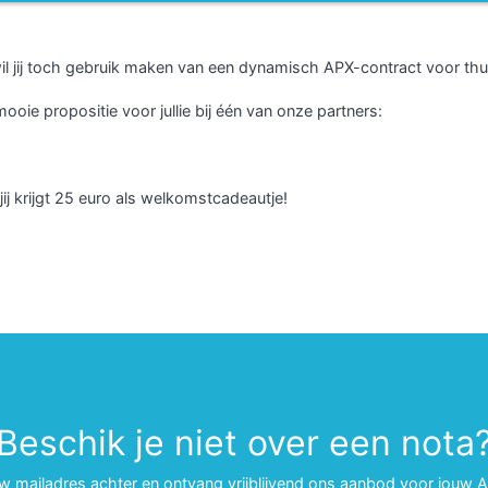
n wil jij toch gebruik maken van een dynamisch APX-contract voor thu
oie propositie voor jullie bij één van onze partners:
ij krijgt 25 euro als welkomstcadeautje!
Beschik je niet over een nota
uw mailadres achter en ontvang vrijblijvend ons aanbod voor jouw 