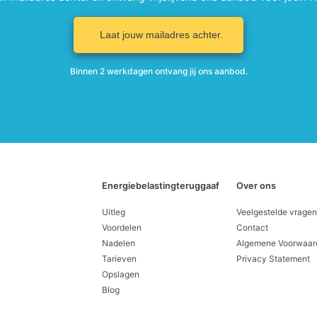
Laat jouw mailadres achter.
Binnen 2 werkdagen ontvang jij ons aanbod.
Energiebelastingteruggaaf
Over ons
Uitleg
Veelgestelde vragen
Voordelen
Contact
Nadelen
Algemene Voorwaar
Tarieven
Privacy Statement
Opslagen
Blog