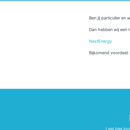
Ben jij particulier e
Dan hebben wij een mo
NextEnergy
Bijkomend voordeel: j
Laat hier jo