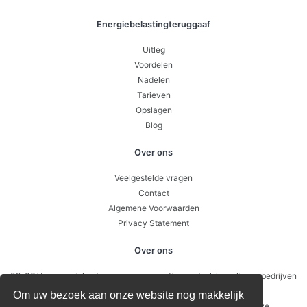
Energiebelastingteruggaaf
Uitleg
Voordelen
Nadelen
Tarieven
Opslagen
Blog
Over ons
Veelgestelde vragen
Contact
Algemene Voorwaarden
Privacy Statement
Over ons
09-06 Van energiekosten naar concurrentievoordeel: hoe slimme bedrijven
sturen op prijsverschillen per uur
Om uw bezoek aan onze website nog makkelijk
26-05 Waarom je soms geld toe krijgt voor stroom: negatieve