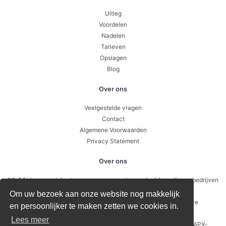
Uitleg
Voordelen
Nadelen
Tarieven
Opslagen
Blog
Over ons
Veelgestelde vragen
Contact
Algemene Voorwaarden
Privacy Statement
Over ons
09-06 Van energiekosten naar concurrentievoordeel: hoe slimme bedrijven
sturen op prijsverschillen per uur
Om uw bezoek aan onze website nog makkelijk
26-05 Waarom je soms geld toe krijgt voor stroom: negatieve
en persoonlijker te maken zetten we cookies in.
energieprijzen uitgelegd
Lees meer
12-05 Batterijen en energieopslag: zo verdien je geld met een APX-