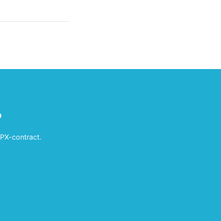
?
APX-contract.