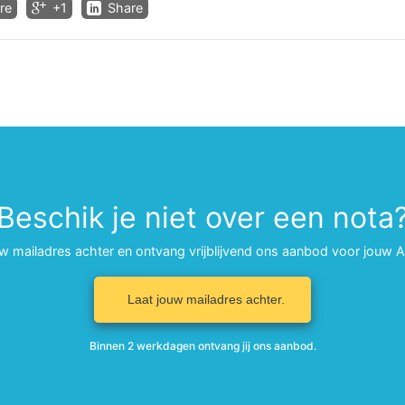
re
+1
Share
Beschik je niet over een nota
uw mailadres achter en ontvang vrijblijvend ons aanbod voor jouw 
Laat jouw mailadres achter.
Binnen 2 werkdagen ontvang jij ons aanbod.