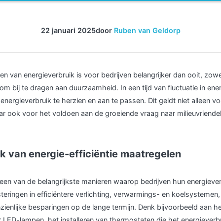
22 januari 2025
door
Ruben van Geldorp
ren van energieverbruik is voor bedrijven belangrijker dan ooit, zow
om bij te dragen aan duurzaamheid. In een tijd van fluctuatie in ener
 energieverbruik te herzien en aan te passen. Dit geldt niet alleen v
ar ook voor het voldoen aan de groeiende vraag naar milieuvriendel
k van energie-efficiëntie maatregelen
is een van de belangrijkste manieren waarop bedrijven hun energieve
steringen in efficiëntere verlichting, verwarmings- en koelsystemen
nzienlijke besparingen op de lange termijn. Denk bijvoorbeeld aan 
r LED-lampen, het installeren van thermostaten die het energiever