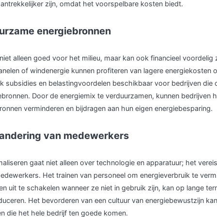
aantrekkelijker zijn, omdat het voorspelbare kosten biedt.
duurzame energiebronnen
iet alleen goed voor het milieu, maar kan ook financieel voordelig zi
anelen of windenergie kunnen profiteren van lagere energiekosten o
ak subsidies en belastingvoordelen beschikbaar voor bedrijven die
bronnen. Door de energiemix te verduurzamen, kunnen bedrijven h
ronnen verminderen en bijdragen aan hun eigen energiebesparing.
randering van medewerkers
aliseren gaat niet alleen over technologie en apparatuur; het verei
edewerkers. Het trainen van personeel om energieverbruik te verm
n uit te schakelen wanneer ze niet in gebruik zijn, kan op lange te
educeren. Het bevorderen van een cultuur van energiebewustzijn kan 
 die het hele bedrijf ten goede komen.