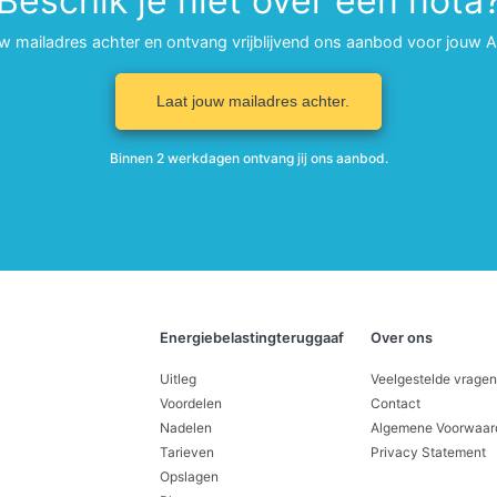
Beschik je niet over een nota
uw mailadres achter en ontvang vrijblijvend ons aanbod voor jouw 
Laat jouw mailadres achter.
Binnen 2 werkdagen ontvang jij ons aanbod.
Energiebelastingteruggaaf
Over ons
Uitleg
Veelgestelde vragen
Voordelen
Contact
Nadelen
Algemene Voorwaar
Tarieven
Privacy Statement
Opslagen