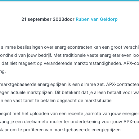
21 september 2023
door
Ruben van Geldorp
slimme beslissingen over energiecontracten kan een groot verschi
ondheid van jouw bedrijf. Met traditionele vaste energietarieven loop
em dat niet reageert op veranderende marktomstandigheden. APX-co
ng.
arktgebaseerde energieprijzen is een slimme zet. APX-contracten s
tegen actuele marktprijzen. Dit betekent dat je alleen betaalt voor w
van een vast tarief te betalen ongeacht de marktsituatie.
egint met het uploaden van een recente jaarnota van jouw energiel
ng je een deelnameformulier ter ondertekening voor jouw APX-cont
klaar om te profiteren van marktgebaseerde energieprijzen.