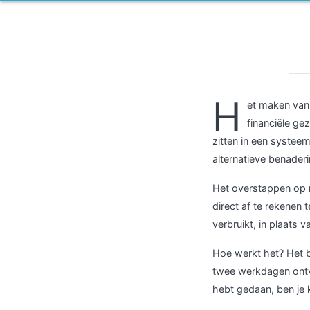
H
et maken van 
financiële gez
zitten in een syste
alternatieve benaderi
Het overstappen op m
direct af te rekenen 
verbruikt, in plaats 
Hoe werkt het? Het b
twee werkdagen ontva
hebt gedaan, ben je 