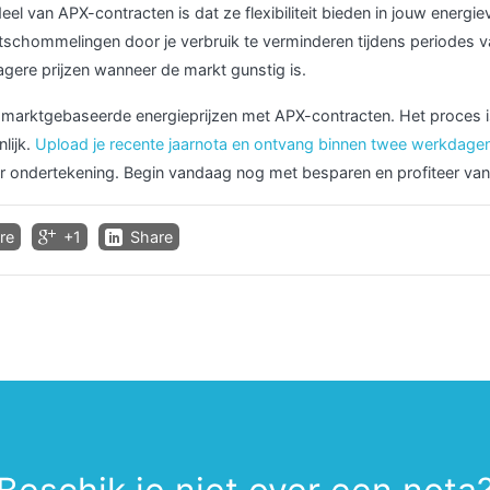
l van APX-contracten is dat ze flexibiliteit bieden in jouw energiev
schommelingen door je verbruik te verminderen tijdens periodes v
lagere prijzen wanneer de markt gunstig is.
 marktgebaseerde energieprijzen met APX-contracten. Het proces 
lijk.
Upload je recente jaarnota en ontvang binnen twee werkdage
r ondertekening. Begin vandaag nog met besparen en profiteer van 
re
+1
Share