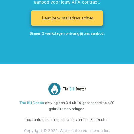
aanbod voor jouw APX-contract.
Laat jouw mailadres achter.
Binnen 2 werkdagen ontvang jij ons aanbod.
The Bill Doctor
ontving een
9,4
uit
10
gebasseerd op
420
gebruikerservaringen.
apxcontract.nl is een initiatief van The Bill Doctor.
Copyright © 2026. Alle rechten voorbehouden.