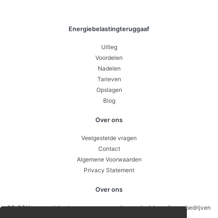
Energiebelastingteruggaaf
Uitleg
Voordelen
Nadelen
Tarieven
Opslagen
Blog
Over ons
Veelgestelde vragen
Contact
Algemene Voorwaarden
Privacy Statement
Over ons
09-06 Van energiekosten naar concurrentievoordeel: hoe slimme bedrijven