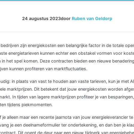
24 augustus 2023
door
Ruben van Geldorp
edrijven zijn energiekosten een belangrijke factor in de totale ope
vaste energietarieven kunnen echter een obstakel vormen voor kosten
 in het spel komen. Deze contracten bieden een nieuwe benadering
en kunnen profiteren van marktfluctuaties.
udig: in plaats van vast te houden aan vaste tarieven, kun je met A
ele marktprijzen. Dit betekent dat jouw energiekosten worden afg
kt. In tijden van lagere marktprijzen profiteer je van besparingen, t
osten tijdens piekmomenten.
 je alleen maar een recente jaarnota van jouw energieleverancier te
ng je een deelnameformulier ter ondertekening, en dan ben je klaa
ntract. Dit opent de deur naar een nieuw tijdperk van energiebe