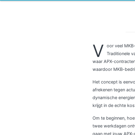
V
oor veel MKB-b
Traditionele 
waar APX-contracten
waardoor MKB-bedrijv
Het concept is eenvo
afrekenen tegen actu
dynamische energiemar
krijgt in de echte k
Om te beginnen, hoef
twee werkdagen ontva
gaan met jouw APX-co