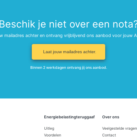
Beschik je niet over een nota
uw mailadres achter en ontvang vrijblijvend ons aanbod voor jouw 
Laat jouw mailadres achter.
Binnen 2 werkdagen ontvang jij ons aanbod.
Energiebelastingteruggaaf
Over ons
Uitleg
Veelgestelde vragen
Voordelen
Contact