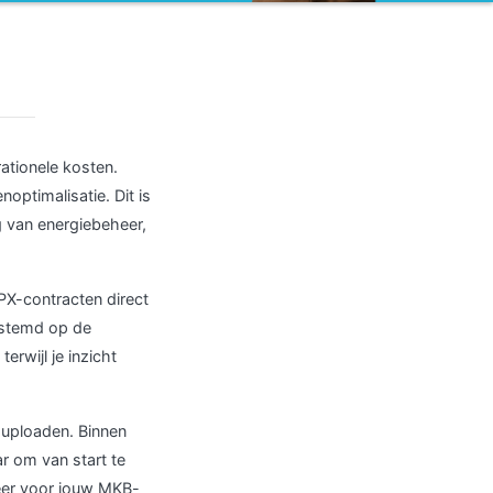
rationele kosten.
optimalisatie. Dit is
 van energiebeheer,
PX-contracten direct
estemd op de
erwijl je inzicht
 uploaden. Binnen
r om van start te
heer voor jouw MKB-