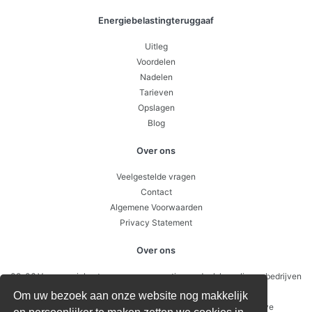
Energiebelastingteruggaaf
Uitleg
Voordelen
Nadelen
Tarieven
Opslagen
Blog
Over ons
Veelgestelde vragen
Contact
Algemene Voorwaarden
Privacy Statement
Over ons
09-06 Van energiekosten naar concurrentievoordeel: hoe slimme bedrijven
sturen op prijsverschillen per uur
Om uw bezoek aan onze website nog makkelijk
26-05 Waarom je soms geld toe krijgt voor stroom: negatieve