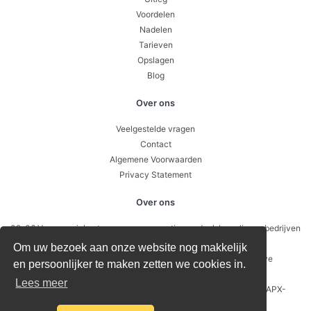
Voordelen
Nadelen
Tarieven
Opslagen
Blog
Over ons
Veelgestelde vragen
Contact
Algemene Voorwaarden
Privacy Statement
Over ons
09-06 Van energiekosten naar concurrentievoordeel: hoe slimme bedrijven
sturen op prijsverschillen per uur
Om uw bezoek aan onze website nog makkelijk
26-05 Waarom je soms geld toe krijgt voor stroom: negatieve
en persoonlijker te maken zetten we cookies in.
energieprijzen uitgelegd
Lees meer
12-05 Batterijen en energieopslag: zo verdien je geld met een APX-
contract